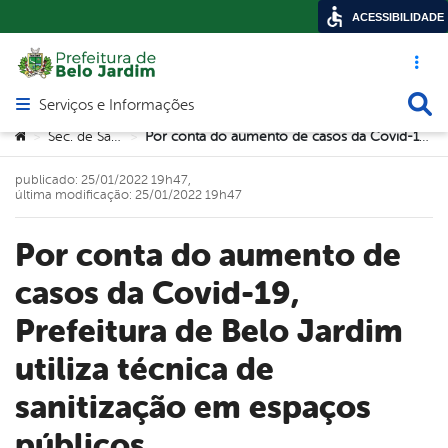
ACESSIBILIDADE
Acesso ráp
Busca
Serviços e Informações
Abrir menu principal de navegação
Você está aqui:
Sec. de Saúde
Por conta do aumento de casos da Covid-19, Prefeitura de Belo Jardim utiliza técnica de sanitização em espaços públicos
>
>
publicado: 25/01/2022 19h47,
última modificação: 25/01/2022 19h47
Por conta do aumento de
casos da Covid-19,
Prefeitura de Belo Jardim
utiliza técnica de
sanitização em espaços
públicos