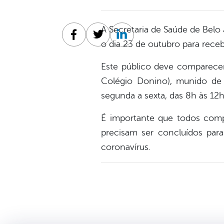
A Secretaria de Saúde de Belo
Facebook
Twitter
Linkedin
o dia 23 de outubro para recebe
Este público deve comparecer
Colégio Donino), munido de
segunda a sexta, das 8h às 12h
É importante que todos comp
precisam ser concluídos para
coronavírus.