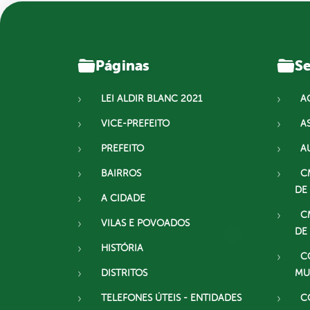
Páginas
Se
LEI ALDIR BLANC 2021
A
VICE-PREFEITO
A
PREFEITO
A
BAIRROS
C
DE
A CIDADE
C
VILAS E POVOADOS
DE
HISTÓRIA
C
DISTRITOS
MU
TELEFONES ÚTEIS - ENTIDADES
C