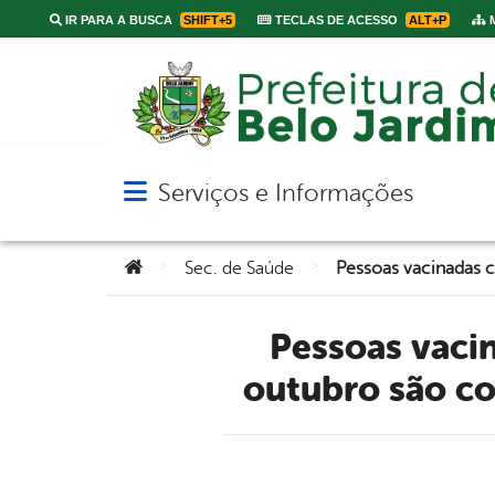
IR PARA A BUSCA
SHIFT+5
TECLAS DE ACESSO
ALT+P
M
Serviços e Informações
Abrir menu principal de navegação
Você está aqui:
>
>
Sec. de Saúde
Pessoas vacinadas com primeira dose da Pfizer até 23 de
outubro são c