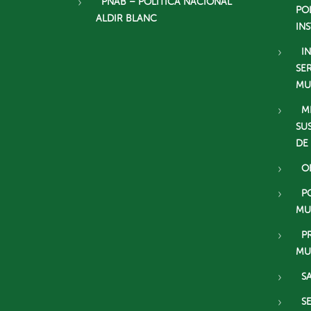
PNAB – POLÍTICA NACIONAL
PO
ALDIR BLANC
IN
I
SE
MU
M
SU
DE
O
P
MU
P
MU
S
S