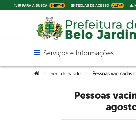
IR PARA A BUSCA
SHIFT+5
TECLAS DE ACESSO
ALT+P
M
Serviços e Informações
Abrir menu principal de navegação
Você está aqui:
>
>
Sec. de Saúde
Pessoas vacinadas com primeira dose da Pfizer até 16 de
agost