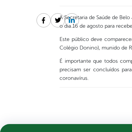
A Secretaria de Saúde de Belo
Facebook
Twitter
Linkedin
o dia 16 de agosto para receber
Este público deve comparecer
Colégio Donino), munido de RG
É importante que todos comp
precisam ser concluídos para
coronavírus.