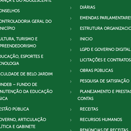
IANÇA E DO ADOLESCENTE
DIÁRIAS
ONSELHOS
EMENDAS PARLAMENTARE
ONTROLADORIA GERAL DO
NICÍPIO
ESTRUTURA ORGANIZACI
ULTURA, TURISMO E
INICIO
PREENDEDORISMO
LGPD E GOVERNO DIGITAL
DUCAÇÃO, ESPORTES E
LICITAÇÕES E CONTRATOS
CNOLOGIA
OBRAS PÚBLICAS
ACULDADE DE BELO JARDIM
PESQUISA DE SATISFAÇÃO
UNDEB – FUNDO DE
NUTENÇÃO DA EDUCAÇÃO
PLANEJAMENTO E PRESTA
SICA
CONTAS
ESTÃO PÚBLICA
RECEITAS
OVERNO, ARTICULAÇÃO
RECURSOS HUMANOS
LÍTICA E GABINETE
RENÚNCIAS DE RECEITAS