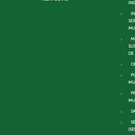
IN
I
SE
MU
M
SU
DE
O
P
MU
P
MU
S
S
(SE