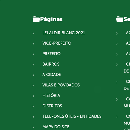
Páginas
Se
LEI ALDIR BLANC 2021
A
VICE-PREFEITO
A
PREFEITO
A
BAIRROS
C
DE
A CIDADE
C
VILAS E POVOADOS
DE
HISTÓRIA
C
DISTRITOS
MU
TELEFONES ÚTEIS - ENTIDADES
C
MU
MAPA DO SITE