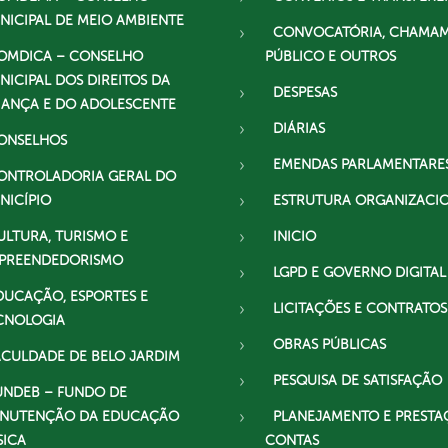
NICIPAL DE MEIO AMBIENTE
CONVOCATÓRIA, CHAMA
OMDICA – CONSELHO
PÚBLICO E OUTROS
NICIPAL DOS DIREITOS DA
DESPESAS
IANÇA E DO ADOLESCENTE
DIÁRIAS
ONSELHOS
EMENDAS PARLAMENTARE
ONTROLADORIA GERAL DO
NICÍPIO
ESTRUTURA ORGANIZACI
ULTURA, TURISMO E
INICIO
PREENDEDORISMO
LGPD E GOVERNO DIGITAL
DUCAÇÃO, ESPORTES E
LICITAÇÕES E CONTRATOS
CNOLOGIA
OBRAS PÚBLICAS
ACULDADE DE BELO JARDIM
PESQUISA DE SATISFAÇÃO
UNDEB – FUNDO DE
NUTENÇÃO DA EDUCAÇÃO
PLANEJAMENTO E PRESTA
SICA
CONTAS