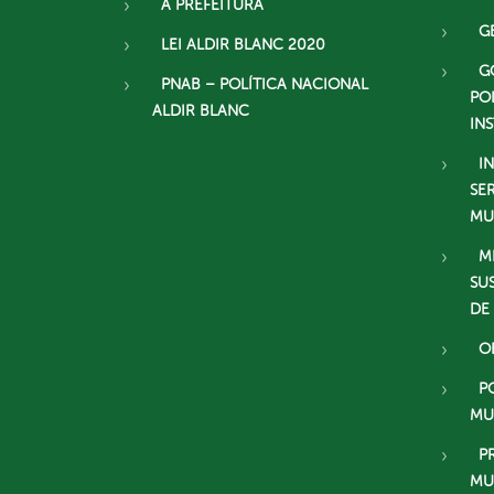
A PREFEITURA
G
LEI ALDIR BLANC 2020
G
PNAB – POLÍTICA NACIONAL
PO
ALDIR BLANC
IN
I
SE
MU
M
SU
DE
O
P
MU
P
MU