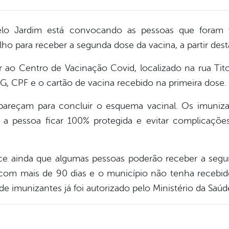
elo Jardim está convocando as pessoas que foram
lho para receber a segunda dose da vacina, a partir dest
 ao Centro de Vacinação Covid, localizado na rua Tito
, CPF e o cartão de vacina recebido na primeira dose.
areçam para concluir o esquema vacinal. Os imuniz
 a pessoa ficar 100% protegida e evitar complicaçõ
rece ainda que algumas pessoas poderão receber a se
eja com mais de 90 dias e o município não tenha receb
 imunizantes já foi autorizado pelo Ministério da Saúd