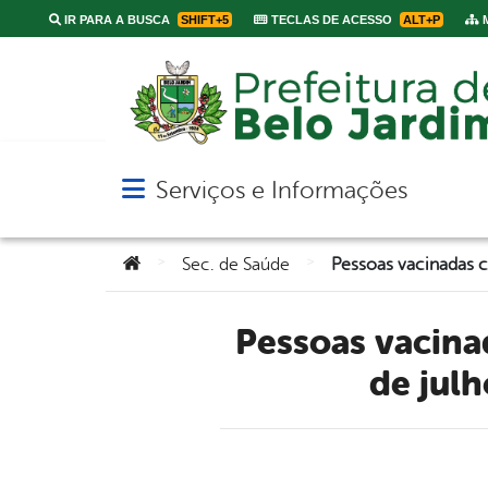
IR PARA A BUSCA
SHIFT+5
TECLAS DE ACESSO
ALT+P
M
Serviços e Informações
Abrir menu principal de navegação
Você está aqui:
>
>
Sec. de Saúde
Pessoas vacinadas com primeira dose da Astrazeneca até 06
de jul