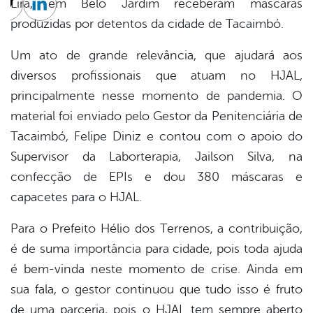
Lira, em Belo Jardim receberam máscaras
cebook
Twitter
Linkedin
produzidas por detentos da cidade de Tacaimbó.
Um ato de grande relevância, que ajudará aos
diversos profissionais que atuam no HJAL,
principalmente nesse momento de pandemia. O
material foi enviado pelo Gestor da Penitenciária de
Tacaimbó, Felipe Diniz e contou com o apoio do
Supervisor da Laborterapia, Jailson Silva, na
confe
cção de EPIs e dou 380 máscaras e
capacetes para o HJAL.
Para o Prefeito Hélio dos Terrenos, a contribuição,
é de suma importância para cidade, pois toda ajuda
é bem-vinda neste momento de crise. Ainda em
sua fala, o gestor continuou que tudo isso é fruto
de uma parceria, pois o HJAL tem sempre aberto