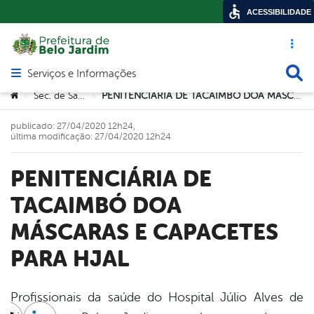
ACESSIBILIDADE
Acesso ráp
Busca
Serviços e Informações
Abrir menu principal de navegação
Você está aqui:
Sec. de Saúde
PENITENCIÁRIA DE TACAIMBÓ DOA MÁSCARAS E CAPACETES PARA HJAL
>
>
publicado: 27/04/2020 12h24,
última modificação: 27/04/2020 12h24
PENITENCIÁRIA DE
TACAIMBÓ DOA
MÁSCARAS E CAPACETES
PARA HJAL
Profissionais da saúde do Hospital Júlio Alves de