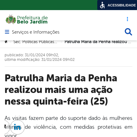
ACESSIBILIDADE
Acesso ráp
Busca
Serviços e Informações
Abrir menu principal de navegação
Você está aqui:
Sec. Políticas Públicas para a Mulher
Patrulha Maria da Penha realizou mais uma ação nessa quinta-feira (25)
>
>
publicado: 31/01/2024 09h02,
última modificação: 31/01/2024 09h02
Patrulha Maria da Penha
realizou mais uma ação
nessa quinta-feira (25)
As visitas fazem parte do suporte dado às mulheres
vítimas de violência, com medidas protetivas em
cebook
Twitter
Linkedin
vigor