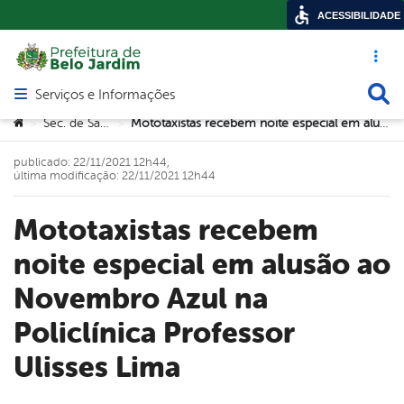
ACESSIBILIDADE
Acesso ráp
Busca
Serviços e Informações
Abrir menu principal de navegação
Você está aqui:
Sec. de Saúde
Mototaxistas recebem noite especial em alusão ao Novembro Azul na Policlínica Professor Ulisses Lima
>
>
publicado: 22/11/2021 12h44,
última modificação: 22/11/2021 12h44
Mototaxistas recebem
noite especial em alusão ao
Novembro Azul na
Policlínica Professor
Ulisses Lima