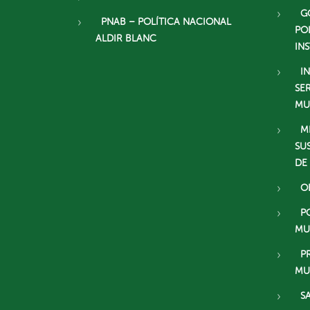
G
PNAB – POLÍTICA NACIONAL
PO
ALDIR BLANC
IN
I
SE
MU
M
SU
DE
O
P
MU
P
MU
S