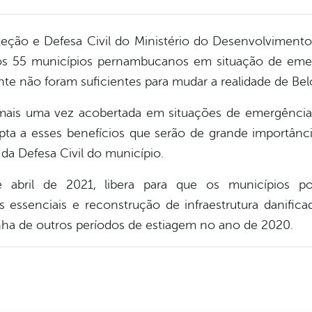
teção e Defesa Civil do Ministério do Desenvolviment
 dos 55 municípios pernambucanos em situação de eme
te não foram suficientes para mudar a realidade de Be
mais uma vez acobertada em situações de emergência
ta a esses benefícios que serão de grande importância
a Defesa Civil do município.
 abril de 2021, libera para que os municípios pos
 essenciais e reconstrução de infraestrutura danific
nha de outros períodos de estiagem no ano de 2020.