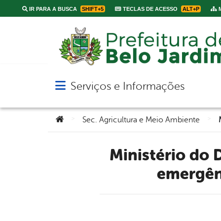
IR PARA A BUSCA
SHIFT+5
TECLAS DE ACESSO
ALT+P
M
Serviços e Informações
Abrir menu principal de navegação
Você está aqui:
>
>
Sec. Agricultura e Meio Ambiente
Ministério do Desenvolvimento Regional decreta estado de
emergên