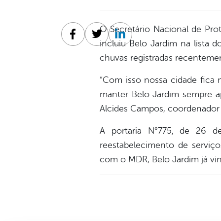
O Secretário Nacional de Pro
Facebook
Twitter
Linkedin
incluiu Belo Jardim na lista
chuvas registradas recentemen
“Com isso nossa cidade fica 
manter Belo Jardim sempre ap
Alcides Campos, coordenador d
A portaria N°775, de 26 de
reestabelecimento de serviços
com o MDR, Belo Jardim já vi