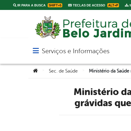
IR PARA A BUSCA
SHIFT+5
TECLAS DE ACESSO
ALT+P
M
Serviços e Informações
Abrir menu principal de navegação
Você está aqui:
>
>
Sec. de Saúde
Ministério da Saúde recomenda vacina da Pfizer para as
grávidas que