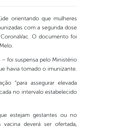
aúde orientando que mulheres
imunizadas com a segunda dose
a a CoronaVac. O documento foi
 Melo.
 – foi suspensa pelo Ministério
que havia tomado o imunizante.
ção “para assegurar elevada
icada no intervalo estabelecido
que estejam gestantes ou no
vacina deverá ser ofertada,