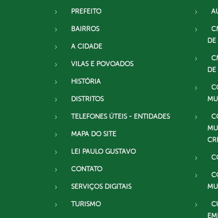
PREFEITO
A
BAIRROS
C
DE
A CIDADE
C
VILAS E POVOADOS
DE
HISTÓRIA
C
DISTRITOS
MU
TELEFONES ÚTEIS - ENTIDADES
C
MU
MAPA DO SITE
CR
LEI PAULO GUSTAVO
C
CONTATO
C
SERVIÇOS DIGITAIS
MU
TURISMO
C
EM