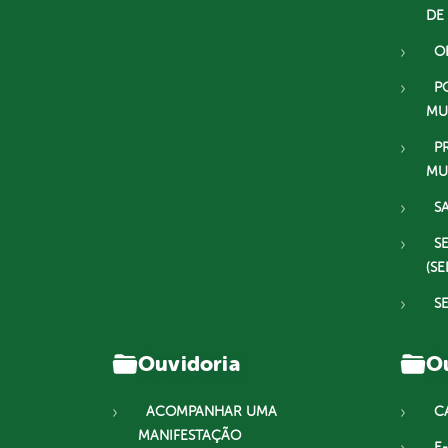
DE
O
P
MU
P
MU
S
S
(SE
S
Ouvidoria
Ou
ACOMPANHAR UMA
C
MANIFESTAÇÃO
E-