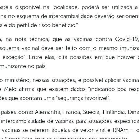
teja disponível na localidade, poderá ser utilizada 
na no esquema de intercambialidade deverão ser orient
 e do perfil de risco benefício.”
, na nota técnica, que as vacinas contra Covid-19
 esquema vacinal deve ser feito com o mesmo imunizan
e exceção”. Entre elas, cita ocasiões em que houver 
munizante no país.
ministério, nessas situações, é possível aplicar vacina
de Melo afirma que existem dados “indicando boa r
ões que apontam uma “segurança favorável”.
e países como Alemanha, França, Suécia, Finlândia, Di
intercambialidade de vacinas para situações específicas
 vacinas se referem àquelas de vetor viral e RNAm – c