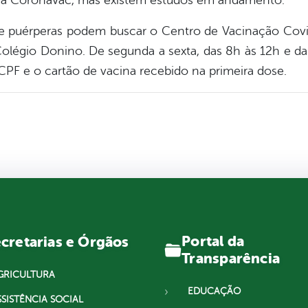
a a CoronaVac, mas existem estudos em andamento.
 e puérperas podem buscar o Centro de Vacinação Covid
Colégio Donino. De segunda a sexta, das 8h às 12h e da
 CPF e o cartão de vacina recebido na primeira dose.
Portal da
cretarias e Órgãos
Transparência
GRICULTURA
EDUCAÇÃO
SSISTÊNCIA SOCIAL