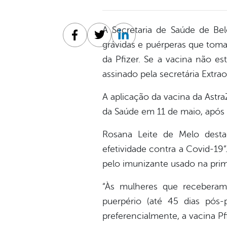
A Secretaria de Saúde de Be
Facebook
Twitter
Linkedin
grávidas e puérperas que tom
da Pfizer. Se a vacina não es
assinado pela secretária Extra
A aplicação da vacina da Astra
da Saúde em 11 de maio, após 
Rosana Leite de Melo desta
efetividade contra a Covid-19”
pelo imunizante usado na prim
“Às mulheres que receberam
puerpério (até 45 dias pós
preferencialmente, a vacina Pfi