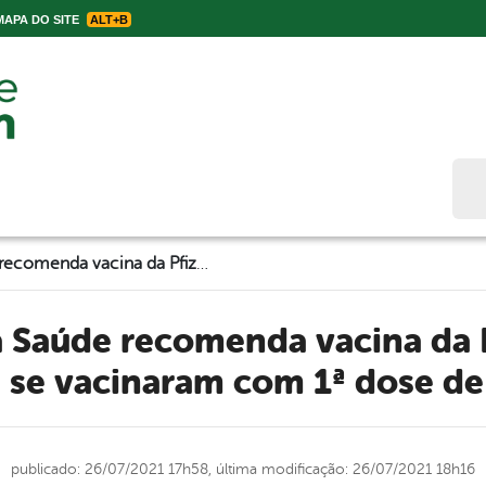
APA DO SITE
ALT+B
Bus
Ministério da Saúde recomenda vacina da Pfizer para as grávidas que se vacinaram com 1ª dose de AstraZeneca
 se vacinaram com 1ª dose d
publicado: 26/07/2021 17h58,
última modificação: 26/07/2021 18h16