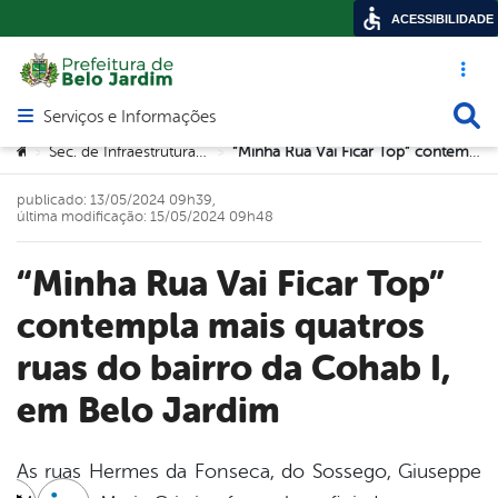
ACESSIBILIDADE
Acesso ráp
Busca
Serviços e Informações
Abrir menu principal de navegação
Você está aqui:
Sec. de Infraestrutura e Urbanismo
“Minha Rua Vai Ficar Top” contempla mais quatros ruas do bairro da Cohab I, em Belo Jardim
>
>
publicado: 13/05/2024 09h39,
última modificação: 15/05/2024 09h48
“Minha Rua Vai Ficar Top”
contempla mais quatros
ruas do bairro da Cohab I,
em Belo Jardim
As ruas Hermes da Fonseca, do Sossego, Giuseppe