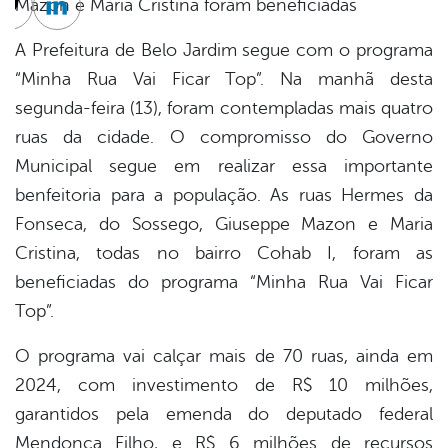
Mazon e Maria Cristina foram beneficiadas
cebook
Twitter
Linkedin
A Prefeitura de Belo Jardim segue com o programa
“Minha Rua Vai Ficar Top”. Na manhã desta
segunda-feira (13), foram contempladas mais quatro
ruas da cidade. O compromisso do Governo
Municipal segue em realizar essa importante
benfeitoria para a população. As ruas Hermes da
Fonseca, do Sossego, Giuseppe Mazon e Maria
Cristina, todas no bairro Cohab I, foram as
beneficiadas do programa “Minha Rua Vai Ficar
Top”.
O programa vai calçar mais de 70 ruas, ainda em
2024, com investimento de R$ 10 milhões,
garantidos pela emenda do deputado federal
Mendonça Filho, e R$ 6 milhões de recursos