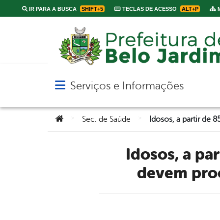
IR PARA A BUSCA
SHIFT+5
TECLAS DE ACESSO
ALT+P
M
Serviços e Informações
Abrir menu principal de navegação
Você está aqui:
>
>
Sec. de Saúde
Idosos, a partir de 85 anos, que ainda não se vacinaram
devem proc