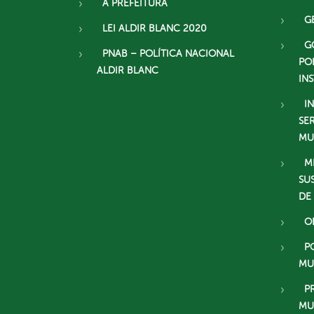
A PREFEITURA
G
LEI ALDIR BLANC 2020
G
PNAB – POLÍTICA NACIONAL
PO
ALDIR BLANC
IN
I
SE
MU
M
SU
DE
O
P
MU
P
MU