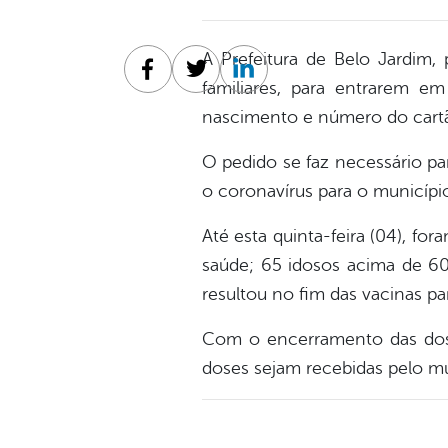
A Prefeitura de Belo Jardim, 
Facebook
Twitter
Linkedin
familiares, para entrarem 
nascimento e número do cart
O pedido se faz necessário pa
o coronavírus para o município
Até esta quinta-feira (04), f
saúde; 65 idosos acima de 60 
resultou no fim das vacinas pa
Com o encerramento das dose
doses sejam recebidas pelo mun