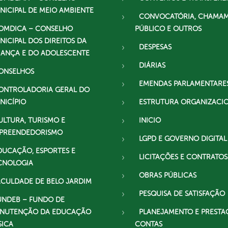
NICIPAL DE MEIO AMBIENTE
CONVOCATÓRIA, CHAMA
OMDICA – CONSELHO
PÚBLICO E OUTROS
NICIPAL DOS DIREITOS DA
DESPESAS
IANÇA E DO ADOLESCENTE
DIÁRIAS
ONSELHOS
EMENDAS PARLAMENTARE
ONTROLADORIA GERAL DO
NICÍPIO
ESTRUTURA ORGANIZACI
ULTURA, TURISMO E
INICIO
PREENDEDORISMO
LGPD E GOVERNO DIGITAL
DUCAÇÃO, ESPORTES E
LICITAÇÕES E CONTRATOS
CNOLOGIA
OBRAS PÚBLICAS
ACULDADE DE BELO JARDIM
PESQUISA DE SATISFAÇÃO
UNDEB – FUNDO DE
NUTENÇÃO DA EDUCAÇÃO
PLANEJAMENTO E PRESTA
SICA
CONTAS