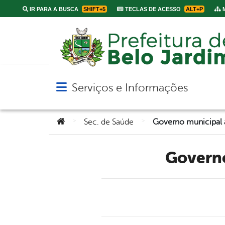
IR PARA A BUSCA
SHIFT+5
TECLAS DE ACESSO
ALT+P
M
Serviços e Informações
Abrir menu principal de navegação
Você está aqui:
>
>
Sec. de Saúde
Governo municipal a
Govern