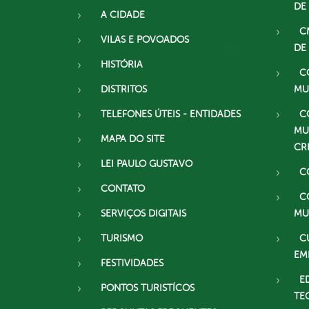
DE
A CIDADE
C
VILAS E POVOADOS
DE
HISTÓRIA
C
DISTRITOS
MU
TELEFONES ÚTEIS - ENTIDADES
C
MU
MAPA DO SITE
CR
LEI PAULO GUSTAVO
C
CONTATO
C
SERVIÇOS DIGITAIS
MU
TURISMO
C
EM
FESTIVIDADES
E
PONTOS TURISTÍCOS
TE