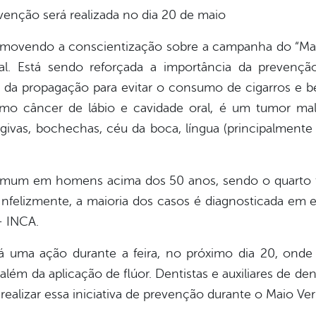
enção será realizada no dia 20 de maio
omovendo a conscientização sobre a campanha do “Mai
. Está sendo reforçada a importância da prevenç
da propagação para evitar o consumo de cigarros e be
 câncer de lábio e cavidade oral, é um tumor mali
ivas, bochechas, céu da boca, língua (principalmente
comum em homens acima dos 50 anos, sendo o quarto 
Infelizmente, a maioria dos casos é diagnosticada em
– INCA.
á uma ação durante a feira, no próximo dia 20, onde 
lém da aplicação de flúor. Dentistas e auxiliares de dent
realizar essa iniciativa de prevenção durante o Maio Ve