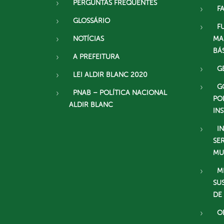
PERGUNTAS FREQUENTES
F
GLOSSÁRIO
F
NOTÍCIAS
MA
BÁ
A PREFEITURA
G
LEI ALDIR BLANC 2020
G
PNAB – POLÍTICA NACIONAL
PO
ALDIR BLANC
IN
I
SE
MU
M
SU
DE
O