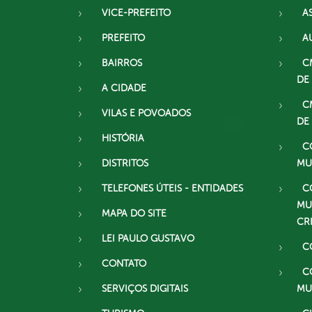
VICE-PREFEITO
A
PREFEITO
A
BAIRROS
C
DE
A CIDADE
C
VILAS E POVOADOS
DE
HISTÓRIA
C
DISTRITOS
MU
TELEFONES ÚTEIS - ENTIDADES
C
MU
MAPA DO SITE
CR
LEI PAULO GUSTAVO
C
CONTATO
C
SERVIÇOS DIGITAIS
MU