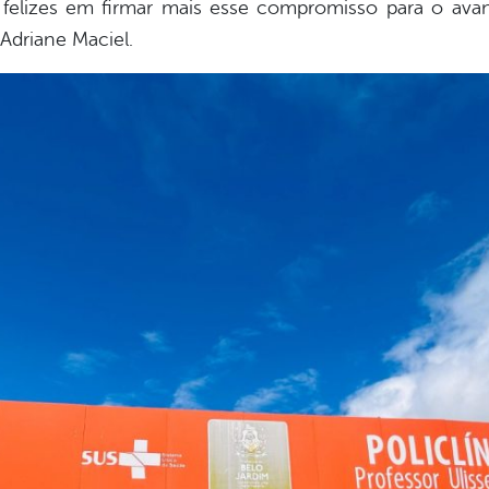
o felizes em firmar mais esse compromisso para o ava
 Adriane Maciel.