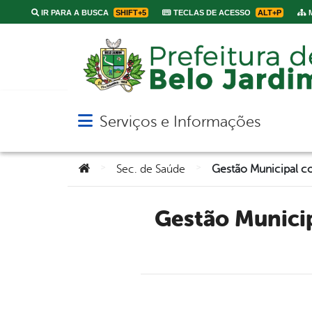
IR PARA A BUSCA
SHIFT+5
TECLAS DE ACESSO
ALT+P
M
Serviços e Informações
Abrir menu principal de navegação
Você está aqui:
>
>
Sec. de Saúde
Gestão Municipal continua mudando a história da Saúde de