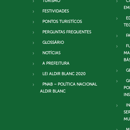
TURISMO
C
EM
FESTIVIDADES
E
PONTOS TURISTÍCOS
TE
PERGUNTAS FREQUENTES
F
GLOSSÁRIO
F
NOTÍCIAS
MA
BÁ
A PREFEITURA
G
LEI ALDIR BLANC 2020
G
PNAB – POLÍTICA NACIONAL
PO
ALDIR BLANC
IN
I
SE
MU
M