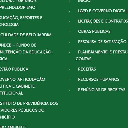
ULTURA, TURISMO E
INICIO
PREENDEDORISMO
LGPD E GOVERNO DIGITAL
DUCAÇÃO, ESPORTES E
LICITAÇÕES E CONTRATOS
CNOLOGIA
OBRAS PÚBLICAS
ACULDADE DE BELO JARDIM
PESQUISA DE SATISFAÇÃO
UNDEB – FUNDO DE
NUTENÇÃO DA EDUCAÇÃO
PLANEJAMENTO E PRESTA
SICA
CONTAS
ESTÃO PÚBLICA
RECEITAS
OVERNO, ARTICULAÇÃO
RECURSOS HUMANOS
LÍTICA E GABINETE
RENÚNCIAS DE RECEITAS
STITUCIONAL
NSTITUTO DE PREVIDÊNCIA DOS
RVIDORES PÚBLICOS DO
NICÍPIO
EIO AMBIENTE,