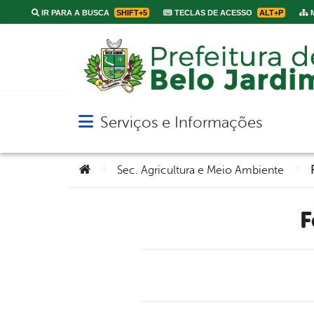
IR PARA A BUSCA
SHIFT+5
TECLAS DE ACESSO
ALT+P
M
Serviços e Informações
Abrir menu principal de navegação
Você está aqui:
>
>
Sec. Agricultura e Meio Ambiente