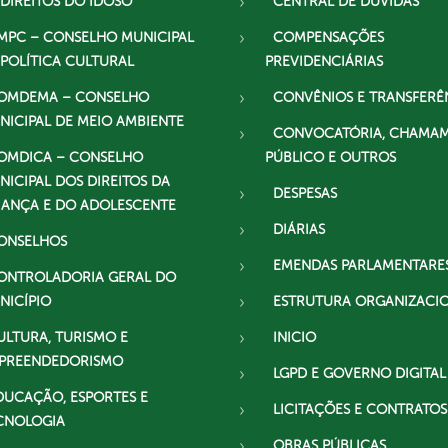
 DIREITOS DO IDOSO
CENTRAL DE DÚVIDAS
MPC – CONSELHO MUNICIPAL
COMPENSAÇÕES
 POLÍTICA CULTURAL
PREVIDENCIÁRIAS
OMDEMA – CONSELHO
CONVÊNIOS E TRANSFERÊ
NICIPAL DE MEIO AMBIENTE
CONVOCATÓRIA, CHAMA
OMDICA – CONSELHO
PÚBLICO E OUTROS
NICIPAL DOS DIREITOS DA
DESPESAS
IANÇA E DO ADOLESCENTE
DIÁRIAS
ONSELHOS
EMENDAS PARLAMENTARE
ONTROLADORIA GERAL DO
NICÍPIO
ESTRUTURA ORGANIZACI
ULTURA, TURISMO E
INICIO
PREENDEDORISMO
LGPD E GOVERNO DIGITAL
DUCAÇÃO, ESPORTES E
LICITAÇÕES E CONTRATOS
CNOLOGIA
OBRAS PÚBLICAS