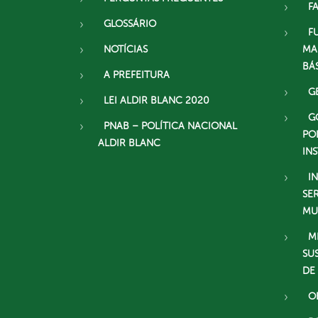
F
GLOSSÁRIO
F
NOTÍCIAS
MA
BÁ
A PREFEITURA
G
LEI ALDIR BLANC 2020
G
PNAB – POLÍTICA NACIONAL
PO
ALDIR BLANC
IN
I
SE
MU
M
SU
DE
O