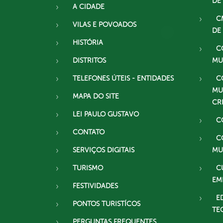
DE
A CIDADE
C
VILAS E POVOADOS
DE
HISTÓRIA
C
DISTRITOS
MU
TELEFONES ÚTEIS - ENTIDADES
C
MU
MAPA DO SITE
CR
LEI PAULO GUSTAVO
C
CONTATO
C
SERVIÇOS DIGITAIS
MU
TURISMO
C
EM
FESTIVIDADES
E
PONTOS TURISTÍCOS
TE
PERGUNTAS FREQUENTES