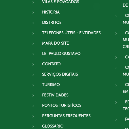
VILAS E POVOADOS
DE
HISTÓRIA
C
DISTRITOS
MU
TELEFONES ÚTEIS - ENTIDADES
C
MU
MAPA DO SITE
CR
LEI PAULO GUSTAVO
C
CONTATO
C
SERVIÇOS DIGITAIS
MU
TURISMO
C
EM
FESTIVIDADES
E
PONTOS TURISTÍCOS
TE
PERGUNTAS FREQUENTES
F
GLOSSÁRIO