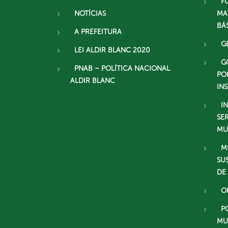
F
NOTÍCIAS
MA
BÁ
A PREFEITURA
G
LEI ALDIR BLANC 2020
G
PNAB – POLÍTICA NACIONAL
PO
ALDIR BLANC
IN
I
SE
MU
M
SU
DE
O
P
MU