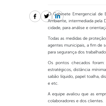
O Gabinete Emergencial de En
Facebook
Twitter
Linkedin
Ambiente, intermediada pela Def
cidade, para análise e orient
Todas as medidas de proteção 
agentes municipais, a fim de 
para segurança dos trabalhado
Os pontos checados foram: 
estratégicos, distância mínim
sabão líquido, papel toalha, d
e etc.
A equipe avaliou que as empr
colaboradores e dos clientes.