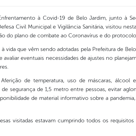
frentamento à Covid-19 de Belo Jardim, junto à Sec
esa Civil Municipal e Vigilância Sanitária, visitou nest
ação do plano de combate ao Coronavírus e do protocolo 
à vida que vêm sendo adotadas pela Prefeitura de Belo
se avaliar eventuais necessidades de ajustes no plane
res.
Aferição de temperatura, uso de máscaras, álcoo
a de segurança de 1,5 metro entre pessoas, evitar agl
isponibilidade de material informativo sobre a pandemia
esas visitadas estavam cumprindo todos os requisito