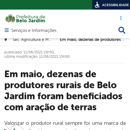
ACESSIBILIDADE
Acesso ráp
Busca
Serviços e Informações
Abrir menu principal de navegação
Você está aqui:
Sec. Agricultura e Meio Ambiente
Em maio, dezenas de produtores rurais de Belo Jardim foram beneficiados com aração de terras
>
>
publicado: 11/06/2021 15h50,
última modificação: 11/06/2021 15h50
Em maio, dezenas de
produtores rurais de Belo
Jardim foram beneficiados
com aração de terras
Valorizar o produtor rural sempre foi uma marca da