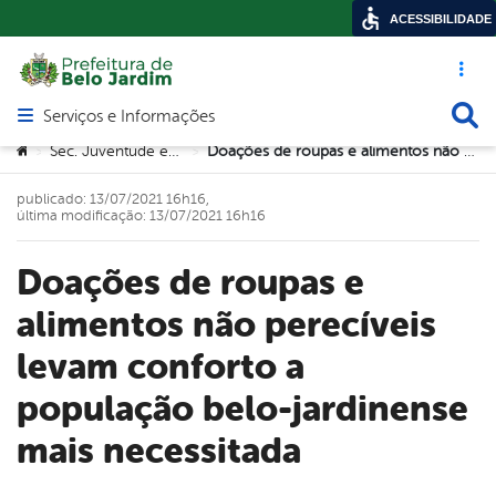
ACESSIBILIDADE
Acesso ráp
Busca
Serviços e Informações
Abrir menu principal de navegação
Você está aqui:
Sec. Juventude e Trabalho
Doações de roupas e alimentos não perecíveis levam conforto a população belo-jardinense mais necessitada
>
>
publicado: 13/07/2021 16h16,
última modificação: 13/07/2021 16h16
Doações de roupas e
alimentos não perecíveis
levam conforto a
população belo-jardinense
mais necessitada