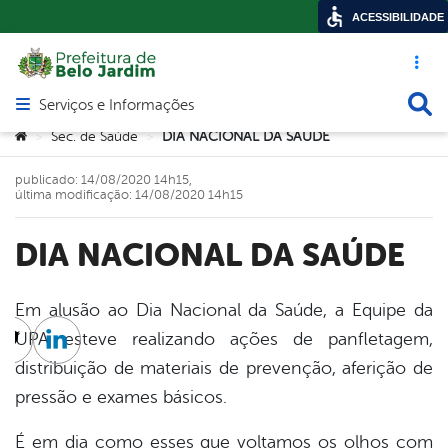
ACESSIBILIDADE
Acesso ráp
Busca
Serviços e Informações
Abrir menu principal de navegação
Você está aqui:
Sec. de Saúde
DIA NACIONAL DA SAÚDE
>
>
publicado: 14/08/2020 14h15,
última modificação: 14/08/2020 14h15
DIA NACIONAL DA SAÚDE
Em alusão ao Dia Nacional da Saúde, a Equipe da
UPA esteve realizando ações de panfletagem,
cebook
Twitter
Linkedin
distribuição de materiais de prevenção, aferição de
pressão e exames básicos.
É em dia como esses que voltamos os olhos com