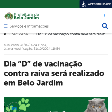
ACESSIBILIDADE
Acesso ráp
Busca
Serviços e Informações
Abrir menu principal de navegação
Você está aqui:
Sec. de Saúde
Dia “D” de vacinação contra raiva será realizado em Belo Jardim
>
>
publicado: 31/10/2024 11h54,
última modificação: 31/10/2024 11h54
Dia “D” de vacinação
contra raiva será realizado
em Belo Jardim