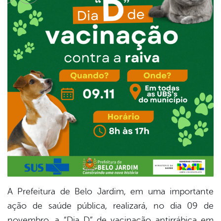
cebook
Twitter
Linkedin
A Prefeitura de Belo Jardim, em uma importante
ação de saúde pública, realizará, no dia 09 de
novembro, a “Dia D” de vacinação antirrábica em