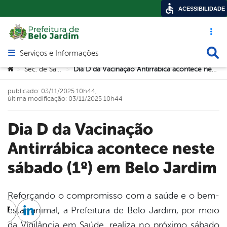
ACESSIBILIDADE
Acesso ráp
Busca
Serviços e Informações
Abrir menu principal de navegação
Você está aqui:
Sec. de Saúde
Dia D da Vacinação Antirrábica acontece neste sábado (1º) em Belo Jardim
>
>
publicado: 03/11/2025 10h44,
última modificação: 03/11/2025 10h44
Dia D da Vacinação
Antirrábica acontece neste
sábado (1º) em Belo Jardim
Reforçando o compromisso com a saúde e o bem-
estar animal, a Prefeitura de Belo Jardim, por meio
cebook
Twitter
Linkedin
da Vigilância em Saúde, realiza no próximo sábado