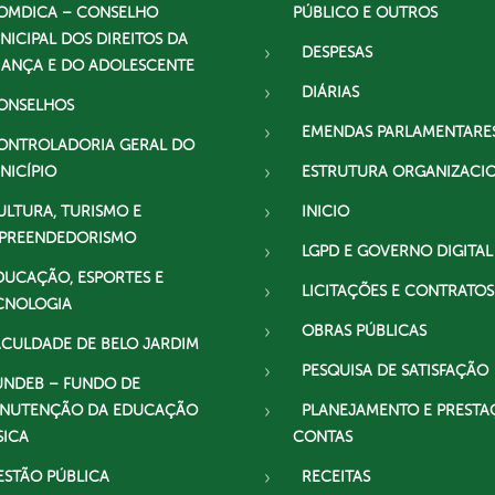
OMDICA – CONSELHO
PÚBLICO E OUTROS
NICIPAL DOS DIREITOS DA
DESPESAS
IANÇA E DO ADOLESCENTE
DIÁRIAS
ONSELHOS
EMENDAS PARLAMENTARE
ONTROLADORIA GERAL DO
NICÍPIO
ESTRUTURA ORGANIZACI
ULTURA, TURISMO E
INICIO
PREENDEDORISMO
LGPD E GOVERNO DIGITAL
DUCAÇÃO, ESPORTES E
LICITAÇÕES E CONTRATOS
CNOLOGIA
OBRAS PÚBLICAS
ACULDADE DE BELO JARDIM
PESQUISA DE SATISFAÇÃO
UNDEB – FUNDO DE
NUTENÇÃO DA EDUCAÇÃO
PLANEJAMENTO E PRESTA
SICA
CONTAS
ESTÃO PÚBLICA
RECEITAS