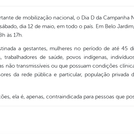
rtante de mobilização nacional, o Dia D da Campanha N
 sábado, dia 12 de maio, em todo o país. Em Belo Jardi
8h às 17h.
tinada a gestantes, mulheres no período de até 45 dia
trabalhadores de saúde, povos indígenas, indivídu
as não transmissíveis ou que possuam condições clínic
ores da rede pública e particular, população privada 
ões, ela é, apenas, contraindicada para pessoas que po