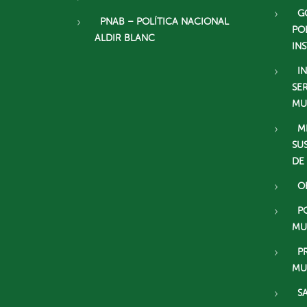
G
PNAB – POLÍTICA NACIONAL
PO
ALDIR BLANC
IN
I
SE
MU
M
SU
DE
O
P
MU
P
MU
S