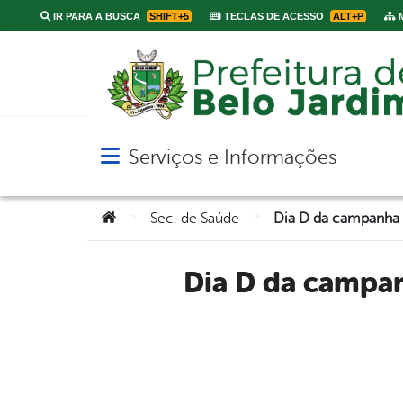
IR PARA A BUSCA
SHIFT+5
TECLAS DE ACESSO
ALT+P
M
Serviços e Informações
Abrir menu principal de navegação
Você está aqui:
>
>
Sec. de Saúde
Dia D da campanha de vacinação contra a gripe será realizado