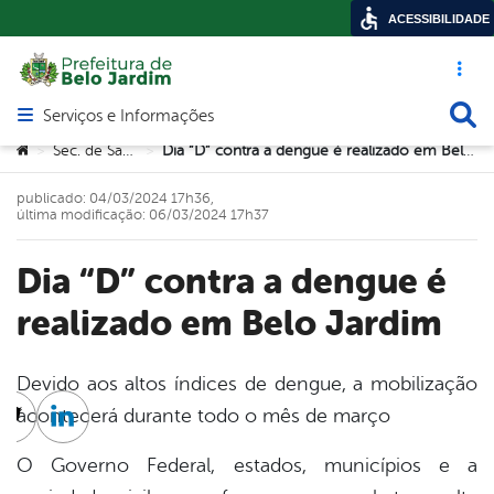
ACESSIBILIDADE
Acesso ráp
Busca
Serviços e Informações
Abrir menu principal de navegação
Você está aqui:
Sec. de Saúde
Dia “D” contra a dengue é realizado em Belo Jardim
>
>
publicado: 04/03/2024 17h36,
última modificação: 06/03/2024 17h37
Dia “D” contra a dengue é
realizado em Belo Jardim
Devido aos altos índices de dengue, a mobilização
acontecerá durante todo o mês de março
cebook
Twitter
Linkedin
O Governo Federal, estados, municípios e a