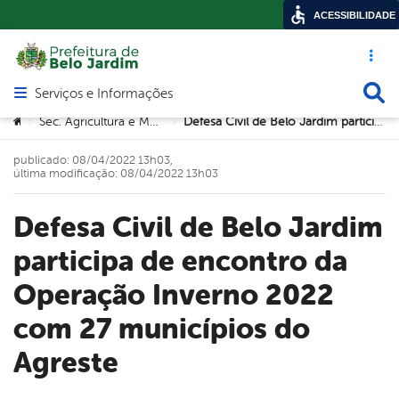
ACESSIBILIDADE
Acesso ráp
Busca
Serviços e Informações
Abrir menu principal de navegação
Você está aqui:
Sec. Agricultura e Meio Ambiente
Defesa Civil de Belo Jardim participa de encontro da Operação Inverno 2022 com 27 municípios do Agreste
>
>
publicado: 08/04/2022 13h03,
última modificação: 08/04/2022 13h03
Defesa Civil de Belo Jardim
participa de encontro da
Operação Inverno 2022
com 27 municípios do
Agreste