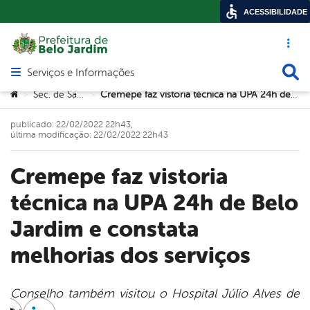
ACESSIBILIDADE
Acesso ráp
Busca
Serviços e Informações
Abrir menu principal de navegação
Você está aqui:
Sec. de Saúde
Cremepe faz vistoria técnica na UPA 24h de Belo Jardim e constata melhorias dos serviços
>
>
publicado: 22/02/2022 22h43,
última modificação: 22/02/2022 22h43
Cremepe faz vistoria
técnica na UPA 24h de Belo
Jardim e constata
melhorias dos serviços
Conselho também visitou o Hospital Júlio Alves de