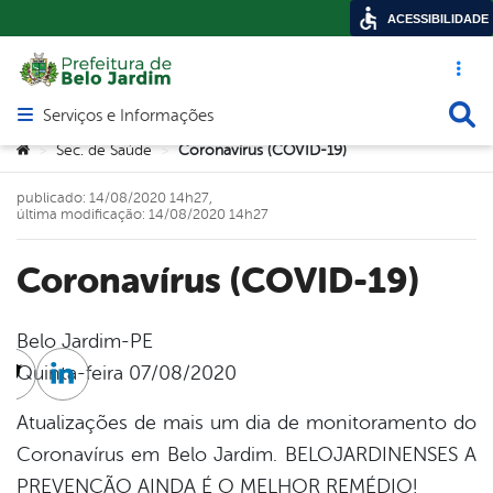
ACESSIBILIDADE
Acesso ráp
Busca
Serviços e Informações
Abrir menu principal de navegação
Você está aqui:
Sec. de Saúde
Coronavírus (COVID-19)
>
>
publicado: 14/08/2020 14h27,
última modificação: 14/08/2020 14h27
Coronavírus (COVID-19)
Belo Jardim-PE
Quinta-feira 07/08/2020
cebook
Twitter
Linkedin
Atualizações de mais um dia de monitoramento do
Coronavírus em Belo Jardim. BELOJARDINENSES A
PREVENÇÃO AINDA É O MELHOR REMÉDIO!