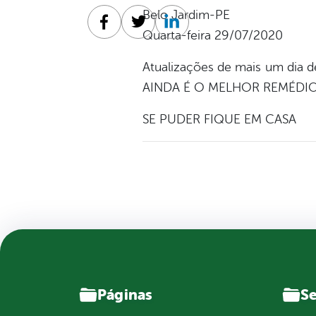
Belo Jardim-PE
Facebook
Twitter
Linkedin
Quarta-feira 29/07/2020
Atualizações de mais um di
AINDA É O MELHOR REMÉDIO
SE PUDER FIQUE EM CASA
Páginas
Se