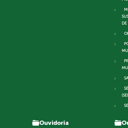
M
SU
DE
O
P
MU
P
MU
S
S
(SE
S
Ouvidoria
Ou