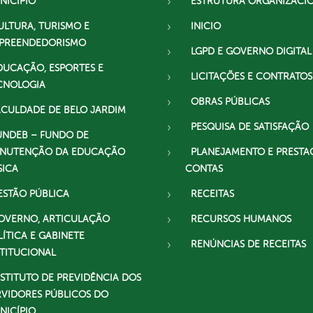
NICÍPIO
ESTRUTURA ORGANIZACI
ULTURA, TURISMO E
INICIO
PREENDEDORISMO
LGPD E GOVERNO DIGITAL
DUCAÇÃO, ESPORTES E
LICITAÇÕES E CONTRATOS
CNOLOGIA
OBRAS PÚBLICAS
ACULDADE DE BELO JARDIM
PESQUISA DE SATISFAÇÃO
UNDEB – FUNDO DE
NUTENÇÃO DA EDUCAÇÃO
PLANEJAMENTO E PRESTA
SICA
CONTAS
ESTÃO PÚBLICA
RECEITAS
OVERNO, ARTICULAÇÃO
RECURSOS HUMANOS
LÍTICA E GABINETE
RENÚNCIAS DE RECEITAS
STITUCIONAL
NSTITUTO DE PREVIDÊNCIA DOS
RVIDORES PÚBLICOS DO
NICÍPIO