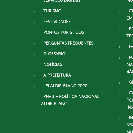
SERVIÇOS DIGITAIS
MU
TURISMO
C
EM
FESTIVIDADES
E
PONTOS TURISTÍCOS
TE
PERGUNTAS FREQUENTES
F
GLOSSÁRIO
F
NOTÍCIAS
MA
BÁ
A PREFEITURA
G
LEI ALDIR BLANC 2020
G
PNAB – POLÍTICA NACIONAL
PO
ALDIR BLANC
IN
I
SE
MU