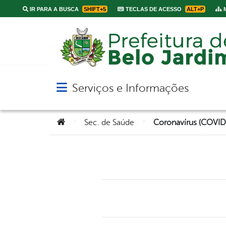
IR PARA A BUSCA
SHIFT+5
TECLAS DE ACESSO
ALT+P
M
Serviços e Informações
Abrir menu principal de navegação
Você está aqui:
>
>
Sec. de Saúde
Coronavírus (COVID