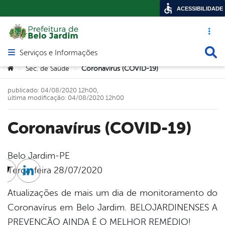
ACESSIBILIDADE
Acesso ráp
Busca
Serviços e Informações
Abrir menu principal de navegação
Você está aqui:
Sec. de Saúde
Coronavírus (COVID-19)
>
>
publicado: 04/08/2020 12h00,
última modificação: 04/08/2020 12h00
Coronavírus (COVID-19)
Belo Jardim-PE
Terça-feira 28/07/2020
cebook
Twitter
Linkedin
Atualizações de mais um dia de monitoramento do
Coronavírus em Belo Jardim. BELOJARDINENSES A
PREVENÇÃO AINDA É O MELHOR REMÉDIO!