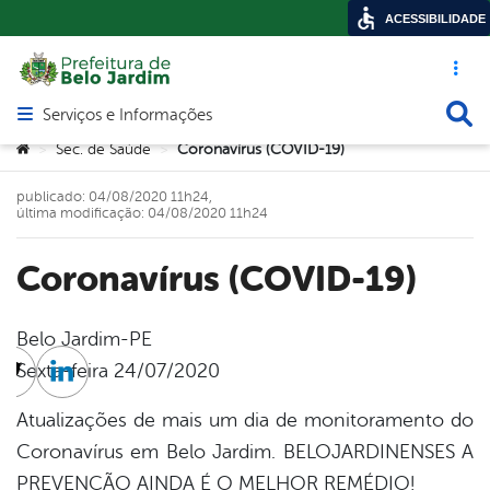
ACESSIBILIDADE
Acesso ráp
Busca
Serviços e Informações
Abrir menu principal de navegação
Você está aqui:
Sec. de Saúde
Coronavírus (COVID-19)
>
>
publicado: 04/08/2020 11h24,
última modificação: 04/08/2020 11h24
Coronavírus (COVID-19)
Belo Jardim-PE
Sexta-feira 24/07/2020
cebook
Twitter
Linkedin
Atualizações de mais um dia de monitoramento do
Coronavírus em Belo Jardim. BELOJARDINENSES A
PREVENÇÃO AINDA É O MELHOR REMÉDIO!