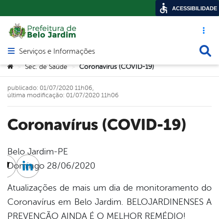
ACESSIBILIDADE
Acesso ráp
Busca
Serviços e Informações
Abrir menu principal de navegação
Você está aqui:
Sec. de Saúde
Coronavírus (COVID-19)
>
>
publicado: 01/07/2020 11h06,
última modificação: 01/07/2020 11h06
Coronavírus (COVID-19)
Belo Jardim-PE
Domingo 28/06/2020
cebook
Twitter
Linkedin
Atualizações de mais um dia de monitoramento do
Coronavírus em Belo Jardim. BELOJARDINENSES A
PREVENÇÃO AINDA É O MELHOR REMÉDIO!