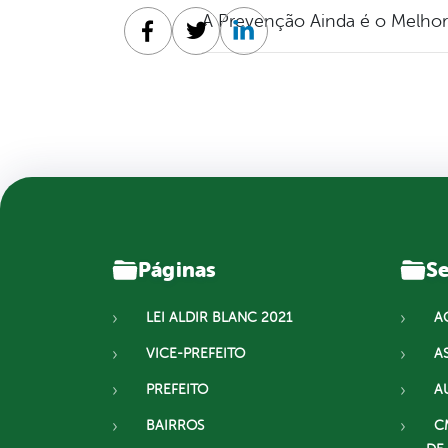
A Prevenção Ainda é o Melho
Facebook
Twitter
Linkedin
Páginas
Se
LEI ALDIR BLANC 2021
A
VICE-PREFEITO
A
PREFEITO
A
BAIRROS
C