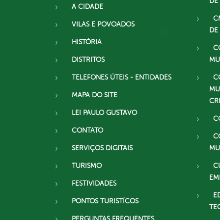
DE
A CIDADE
C
VILAS E POVOADOS
DE
HISTÓRIA
C
DISTRITOS
MU
TELEFONES ÚTEIS - ENTIDADES
C
MU
MAPA DO SITE
CR
LEI PAULO GUSTAVO
C
CONTATO
C
SERVIÇOS DIGITAIS
MU
TURISMO
C
EM
FESTIVIDADES
E
PONTOS TURISTÍCOS
TE
PERGUNTAS FREQUENTES