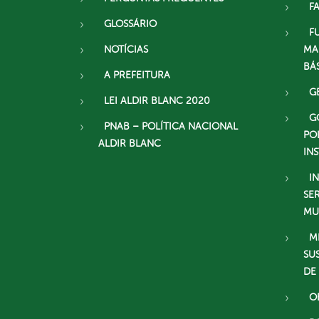
F
GLOSSÁRIO
F
NOTÍCIAS
MA
BÁ
A PREFEITURA
G
LEI ALDIR BLANC 2020
G
PNAB – POLÍTICA NACIONAL
PO
ALDIR BLANC
IN
I
SE
MU
M
SU
DE
O