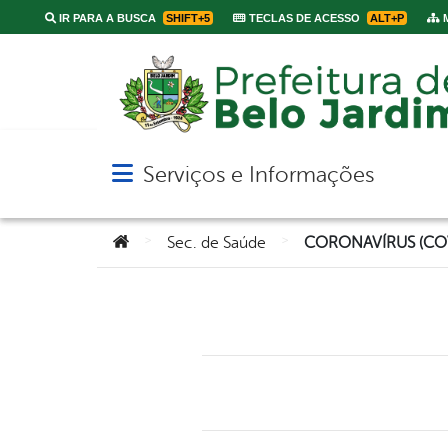
IR PARA A BUSCA
SHIFT+5
TECLAS DE ACESSO
ALT+P
M
Serviços e Informações
Abrir menu principal de navegação
Você está aqui:
>
>
Sec. de Saúde
CORONAVÍRUS (COV