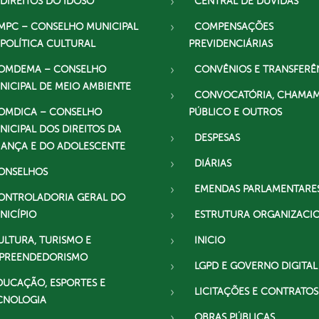
 DIREITOS DO IDOSO
CENTRAL DE DÚVIDAS
MPC – CONSELHO MUNICIPAL
COMPENSAÇÕES
 POLÍTICA CULTURAL
PREVIDENCIÁRIAS
OMDEMA – CONSELHO
CONVÊNIOS E TRANSFERÊ
NICIPAL DE MEIO AMBIENTE
CONVOCATÓRIA, CHAMA
OMDICA – CONSELHO
PÚBLICO E OUTROS
NICIPAL DOS DIREITOS DA
DESPESAS
IANÇA E DO ADOLESCENTE
DIÁRIAS
ONSELHOS
EMENDAS PARLAMENTARE
ONTROLADORIA GERAL DO
NICÍPIO
ESTRUTURA ORGANIZACI
ULTURA, TURISMO E
INICIO
PREENDEDORISMO
LGPD E GOVERNO DIGITAL
DUCAÇÃO, ESPORTES E
LICITAÇÕES E CONTRATOS
CNOLOGIA
OBRAS PÚBLICAS