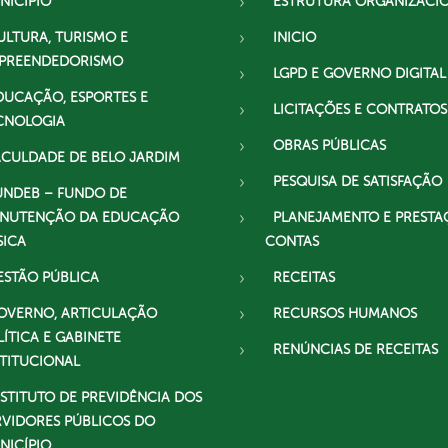
NICÍPIO
ESTRUTURA ORGANIZACI
ULTURA, TURISMO E
INICIO
PREENDEDORISMO
LGPD E GOVERNO DIGITAL
DUCAÇÃO, ESPORTES E
LICITAÇÕES E CONTRATOS
CNOLOGIA
OBRAS PÚBLICAS
ACULDADE DE BELO JARDIM
PESQUISA DE SATISFAÇÃO
UNDEB – FUNDO DE
NUTENÇÃO DA EDUCAÇÃO
PLANEJAMENTO E PRESTA
SICA
CONTAS
ESTÃO PÚBLICA
RECEITAS
OVERNO, ARTICULAÇÃO
RECURSOS HUMANOS
LÍTICA E GABINETE
RENÚNCIAS DE RECEITAS
STITUCIONAL
NSTITUTO DE PREVIDÊNCIA DOS
RVIDORES PÚBLICOS DO
NICÍPIO