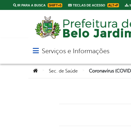
IR PARA A BUSCA
SHIFT+5
TECLAS DE ACESSO
ALT+P
M
Serviços e Informações
Abrir menu principal de navegação
Você está aqui:
>
>
Sec. de Saúde
Coronavírus (COVID