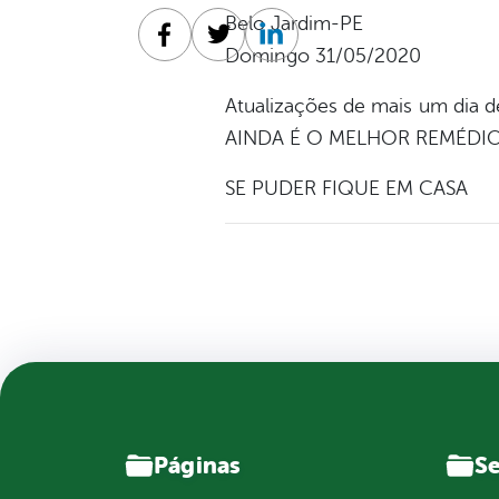
Belo Jardim-PE
Facebook
Twitter
Linkedin
Domingo 31/05/2020
Atualizações de mais um di
AINDA É O MELHOR REMÉDIO
SE PUDER FIQUE EM CASA
Páginas
Se