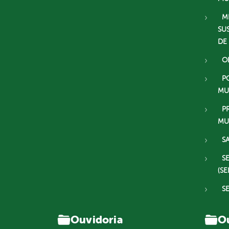
M
SU
DE
O
P
MU
P
MU
S
S
(SE
S
Ouvidoria
Ou