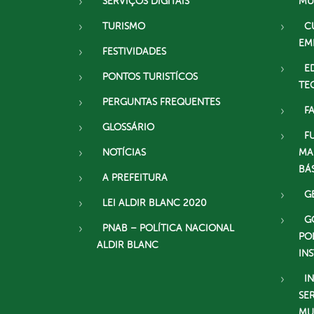
SERVIÇOS DIGITAIS
MU
TURISMO
C
EM
FESTIVIDADES
E
PONTOS TURISTÍCOS
TE
PERGUNTAS FREQUENTES
F
GLOSSÁRIO
F
NOTÍCIAS
MA
BÁ
A PREFEITURA
G
LEI ALDIR BLANC 2020
G
PNAB – POLÍTICA NACIONAL
PO
ALDIR BLANC
IN
I
SE
MU