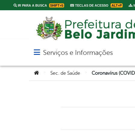
IR PARA A BUSCA
SHIFT+5
TECLAS DE ACESSO
ALT+P
M
Serviços e Informações
Abrir menu principal de navegação
Você está aqui:
>
>
Sec. de Saúde
Coronavírus (COVID