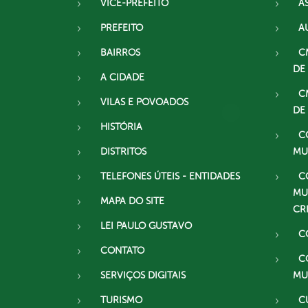
VICE-PREFEITO
A
PREFEITO
A
BAIRROS
C
DE
A CIDADE
C
VILAS E POVOADOS
DE
HISTÓRIA
C
DISTRITOS
MU
TELEFONES ÚTEIS - ENTIDADES
C
MU
MAPA DO SITE
CR
LEI PAULO GUSTAVO
C
CONTATO
C
SERVIÇOS DIGITAIS
MU
TURISMO
C