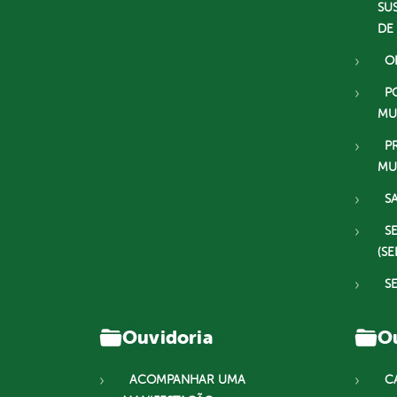
SU
DE
O
P
MU
P
MU
S
S
(SE
S
Ouvidoria
Ou
ACOMPANHAR UMA
C