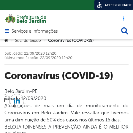
ACESSIBILIDADE
Acesso ráp
Busca
Serviços e Informações
Abrir menu principal de navegação
Você está aqui:
Sec. de Saúde
Coronavírus (COVID-19)
>
>
publicado: 22/09/2020 12h20,
última modificação: 22/09/2020 12h20
Coronavírus (COVID-19)
Belo Jardim-PE
Sábado 12/09/2020
cebook
Twitter
Linkedin
Atualizações de mais um dia de monitoramento do
Coronavírus em Belo Jardim. Vale ressaltar que tivemos
uma diminuição de 50% dos casos nos últimos 16 dias.
BELOJARDINENSES A PREVENÇÃO AINDA É O MELHOR