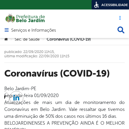
ACESSIBILIDADE
Acesso ráp
Busca
Serviços e Informações
Abrir menu principal de navegação
Você está aqui:
Sec. de Saúde
Coronavírus (COVID-19)
>
>
publicado: 22/09/2020 11h15,
última modificação: 22/09/2020 11h15
Coronavírus (COVID-19)
Belo Jardim-PE
Segunda-feira 01/09/2020
cebook
Twitter
Linkedin
Atualizações de mais um dia de monitoramento do
Coronavírus em Belo Jardim. Vale ressaltar que tivemos
uma diminuição de 50% dos casos nos últimos 16 dias.
BELOJARDINENSES A PREVENÇÃO AINDA É O MELHOR