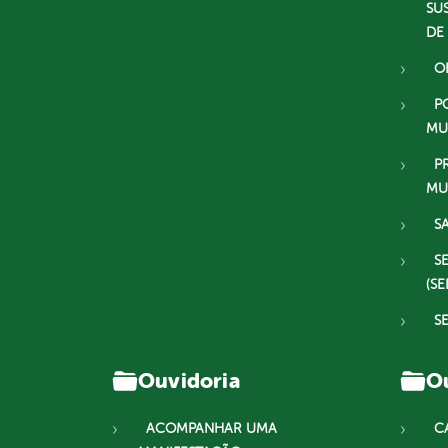
SU
DE
O
P
MU
P
MU
S
S
(SE
S
Ouvidoria
Ou
ACOMPANHAR UMA
C