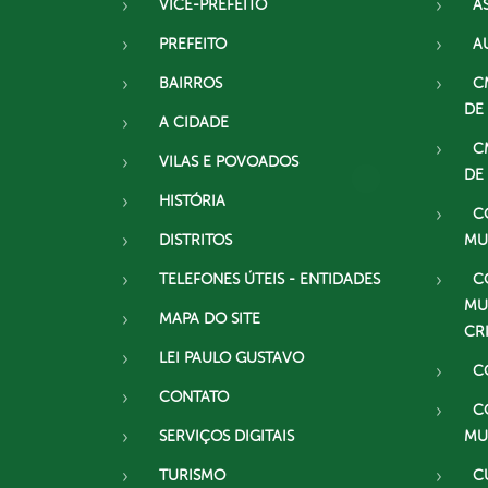
VICE-PREFEITO
A
PREFEITO
A
BAIRROS
C
DE
A CIDADE
C
VILAS E POVOADOS
DE
HISTÓRIA
C
DISTRITOS
MU
TELEFONES ÚTEIS - ENTIDADES
C
MU
MAPA DO SITE
CR
LEI PAULO GUSTAVO
C
CONTATO
C
SERVIÇOS DIGITAIS
MU
TURISMO
C