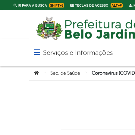
IR PARA A BUSCA
SHIFT+5
TECLAS DE ACESSO
ALT+P
M
Serviços e Informações
Abrir menu principal de navegação
Você está aqui:
>
>
Sec. de Saúde
Coronavírus (COVID