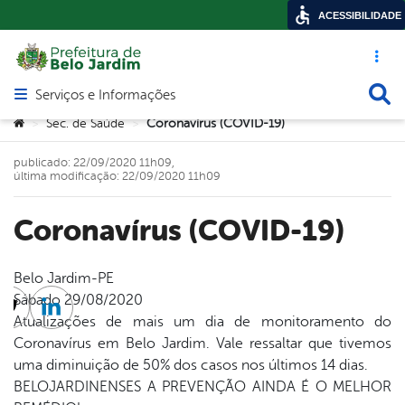
ACESSIBILIDADE
Acesso ráp
Busca
Serviços e Informações
Abrir menu principal de navegação
Você está aqui:
Sec. de Saúde
Coronavírus (COVID-19)
>
>
publicado: 22/09/2020 11h09,
última modificação: 22/09/2020 11h09
Coronavírus (COVID-19)
Belo Jardim-PE
Sábado 29/08/2020
cebook
Twitter
Linkedin
Atualizações de mais um dia de monitoramento do
Coronavírus em Belo Jardim. Vale ressaltar que tivemos
uma diminuição de 50% dos casos nos últimos 14 dias.
BELOJARDINENSES A PREVENÇÃO AINDA É O MELHOR