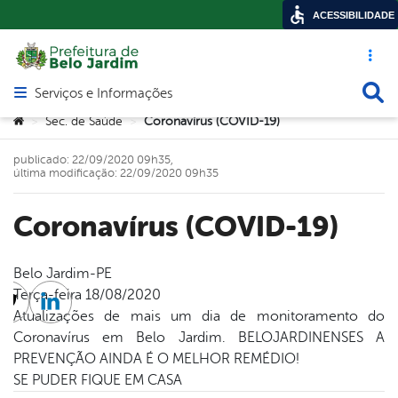
ACESSIBILIDADE
Acesso ráp
Busca
Serviços e Informações
Abrir menu principal de navegação
Você está aqui:
Sec. de Saúde
Coronavírus (COVID-19)
>
>
publicado: 22/09/2020 09h35,
última modificação: 22/09/2020 09h35
Coronavírus (COVID-19)
Belo Jardim-PE
Terça-feira 18/08/2020
cebook
Twitter
Linkedin
Atualizações de mais um dia de monitoramento do
Coronavírus em Belo Jardim. BELOJARDINENSES A
PREVENÇÃO AINDA É O MELHOR REMÉDIO!
SE PUDER FIQUE EM CASA