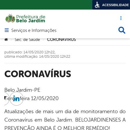
ACESSIBILIDADE
Acesso ráp
Busca
Serviços e Informações
Abrir menu principal de navegação
Você está aqui:
Sec. de Saúde
CORONAVÍRUS
>
>
publicado: 14/05/2020 12h22,
última modificação: 14/05/2020 12h22
CORONAVÍRUS
Belo Jardim-PE
Terça-feira 12/05/2020
cebook
Twitter
Linkedin
Atualizações de mais um dia de monitoramento do
Coronavírus em Belo Jardim. BELOJARDINENSES A
PREVENÇÃO AINDA É O MELHOR REMÉDIO!