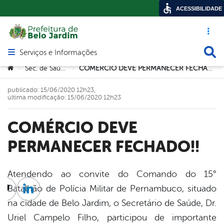
ACESSIBILIDADE
Acesso ráp
Busca
Serviços e Informações
Abrir menu principal de navegação
Você está aqui:
Sec. de Saúde
COMÉRCIO DEVE PERMANECER FECHADO!!
>
>
publicado: 15/06/2020 12h23,
última modificação: 15/06/2020 12h23
COMÉRCIO DEVE
PERMANECER FECHADO!!
Atendendo ao convite do Comando do 15°
Batalhão de Polícia Militar de Pernambuco, situado
cebook
Twitter
Linkedin
na cidade de Belo Jardim, o Secretário de Saúde, Dr.
Uriel Campelo Filho, participou de importante