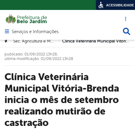
ACESSIBILIDADE
Acesso ráp
Busca
Serviços e Informações
Abrir menu principal de navegação
Você está aqui:
Sec. Agricultura e Meio Ambiente
Clínica Veterinária Municipal Vitória-Brenda inicia o mês de setembro realizando mutirão de castração
>
>
publicado: 01/09/2022 13h28,
última modificação: 01/09/2022 13h28
Clínica Veterinária
Municipal Vitória-Brenda
inicia o mês de setembro
realizando mutirão de
castração