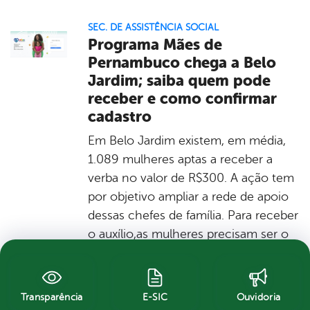
SEC. DE ASSISTÊNCIA SOCIAL
Programa Mães de
Pernambuco chega a Belo
Jardim; saiba quem pode
receber e como confirmar
cadastro
Em Belo Jardim existem, em média,
1.089 mulheres aptas a receber a
verba no valor de R$300. A ação tem
por objetivo ampliar a rede de apoio
dessas chefes de família. Para receber
o auxílio,as mulheres precisam ser o
responsável familiar; morar em
Pernambuco; ser beneficiária do
Programa Bolsa Família e manter os
Transparência
E-SIC
Ouvidoria
dados do