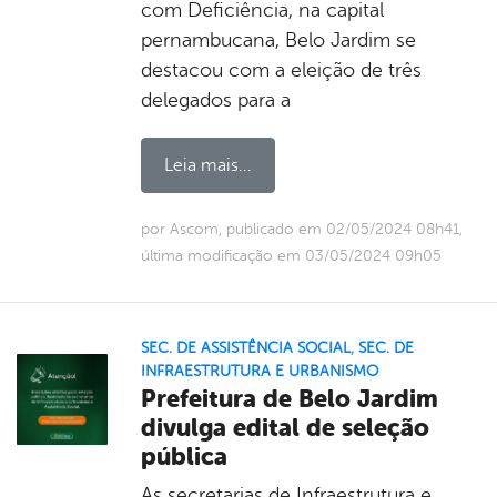
com Deficiência, na capital
pernambucana, Belo Jardim se
destacou com a eleição de três
delegados para a
Leia mais...
por Ascom, publicado em 02/05/2024 08h41,
última modificação em 03/05/2024 09h05
SEC. DE ASSISTÊNCIA SOCIAL
,
SEC. DE
INFRAESTRUTURA E URBANISMO
Prefeitura de Belo Jardim
divulga edital de seleção
pública
As secretarias de Infraestrutura e