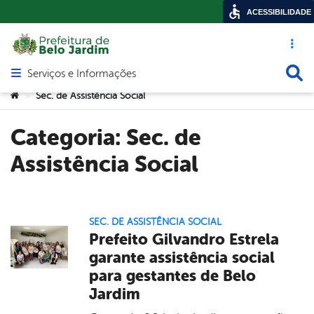
ACESSIBILIDADE
Acesso ráp
Busca
Serviços e Informações
Abrir menu principal de navegação
Você está aqui:
Sec. de Assistência Social
>
Categoria:
Sec. de
Assistência Social
SEC. DE ASSISTÊNCIA SOCIAL
Prefeito Gilvandro Estrela
garante assistência social
para gestantes de Belo
Jardim