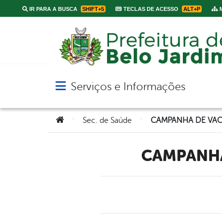
IR PARA A BUSCA
SHIFT+5
TECLAS DE ACESSO
ALT+P
M
Serviços e Informações
Abrir menu principal de navegação
Você está aqui:
>
>
Sec. de Saúde
CAMPANH