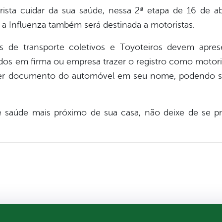
ista cuidar da sua saúde, nessa 2ª etapa de 16 de a
a Influenza também será destinada a motoristas.
as de transporte coletivos e Toyoteiros devem apre
rados em firma ou empresa trazer o registro como motori
er docu
mento do automóvel em seu nome, podendo se
e saúde mais próximo de sua casa, não deixe de se 