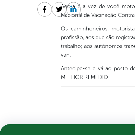
Agora é a vez de você motor
Facebook
Twitter
Linkedin
Nacional de Vacinação Contra 
Os caminhoneiros, motorist
profissão, aos que são regist
trabalho; aos autônomos traz
van.
Antecipe-se e vá ao posto d
MELHOR REMÉDIO.