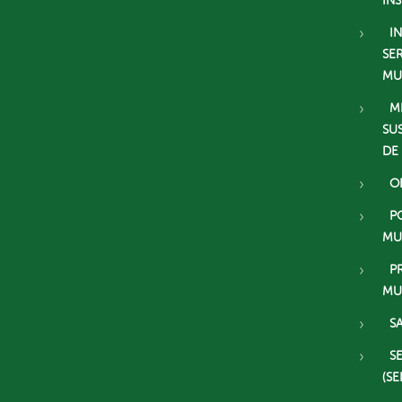
IN
I
SE
MU
M
SU
DE
O
P
MU
P
MU
S
S
(SE