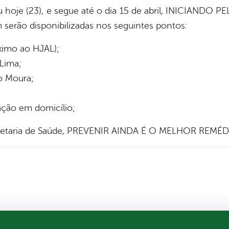
ou hoje (23), e segue até o dia 15 de abril, INICIAND
serão disponibilizadas nos seguintes pontos:
óximo ao HJAL);
 Lima;
o Moura;
ação em domicílio;
ecretaria de Saúde, PREVENIR AINDA É O MELHOR REMÉD