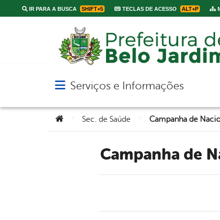
IR PARA A BUSCA
SHIFT+5
TECLAS DE ACESSO
ALT+P
M
Serviços e Informações
Abrir menu principal de navegação
Você está aqui:
>
>
Sec. de Saúde
Campanha de N