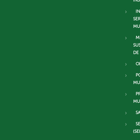
IN
I
SE
MU
M
SU
DE
O
P
MU
P
MU
S
S
(SE