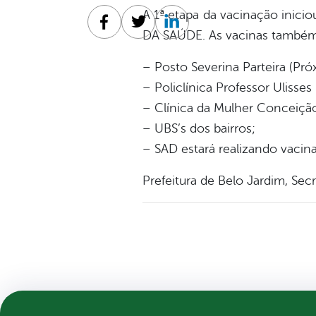
A 1ª etapa da vacinação inici
Facebook
Twitter
Linkedin
DA SAÚDE. As vacinas também 
– Posto Severina Parteira (Pr
– Policlínica Professor Ulisses
– Clínica da Mulher Conceiçã
– UBS’s dos bairros;
– SAD estará realizando vacin
Prefeitura de Belo Jardim, S