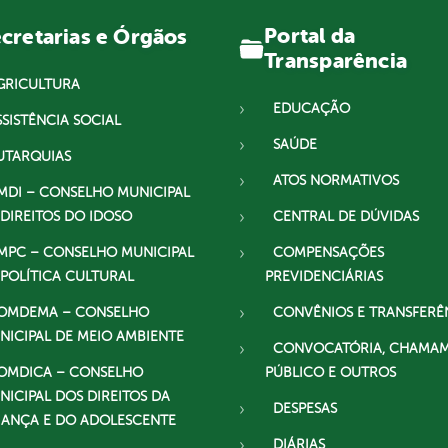
Portal da
cretarias e Órgãos
Transparência
GRICULTURA
EDUCAÇÃO
SSISTÊNCIA SOCIAL
SAÚDE
UTARQUIAS
ATOS NORMATIVOS
MDI – CONSELHO MUNICIPAL
 DIREITOS DO IDOSO
CENTRAL DE DÚVIDAS
MPC – CONSELHO MUNICIPAL
COMPENSAÇÕES
 POLÍTICA CULTURAL
PREVIDENCIÁRIAS
OMDEMA – CONSELHO
CONVÊNIOS E TRANSFERÊ
NICIPAL DE MEIO AMBIENTE
CONVOCATÓRIA, CHAMA
OMDICA – CONSELHO
PÚBLICO E OUTROS
NICIPAL DOS DIREITOS DA
DESPESAS
IANÇA E DO ADOLESCENTE
DIÁRIAS