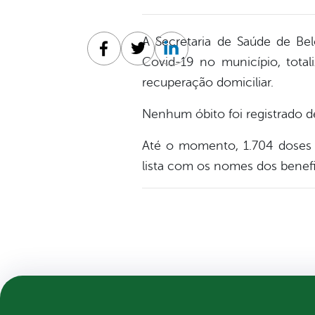
A Secretaria de Saúde de Bel
Facebook
Twitter
Linkedin
Covid-19 no município, tota
recuperação domiciliar.
Nenhum óbito foi registrado d
Até o momento, 1.704 doses f
lista com os nomes dos benefic