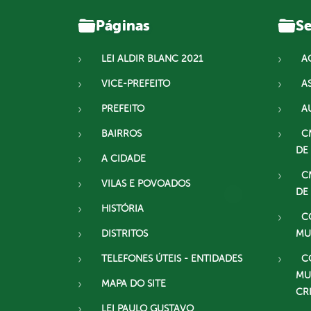
Páginas
Se
LEI ALDIR BLANC 2021
A
VICE-PREFEITO
A
PREFEITO
A
BAIRROS
C
DE
A CIDADE
C
VILAS E POVOADOS
DE
HISTÓRIA
C
DISTRITOS
MU
TELEFONES ÚTEIS - ENTIDADES
C
MU
MAPA DO SITE
CR
LEI PAULO GUSTAVO