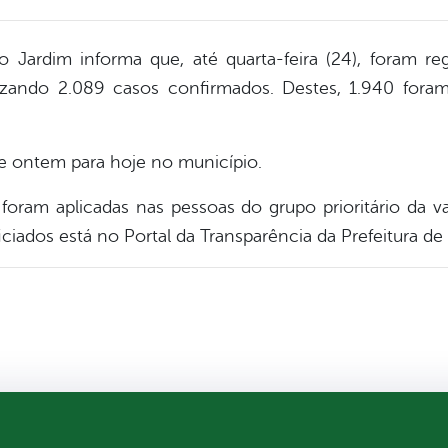
o Jardim informa que, até quarta-feira (24), foram re
lizando 2.089 casos confirmados. Destes, 1.940 for
e ontem para hoje no município.
oram aplicadas nas pessoas do grupo prioritário da v
iados está no Portal da Transparência da Prefeitura de