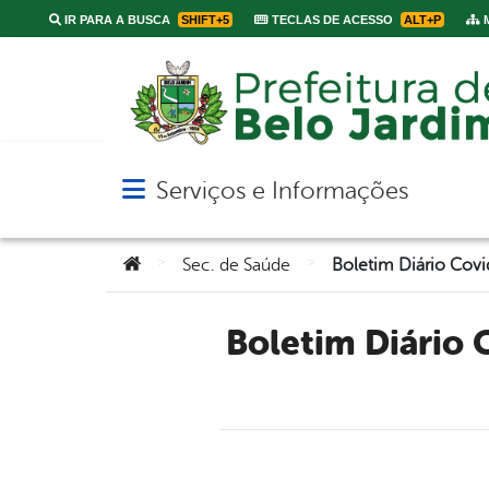
IR PARA A BUSCA
SHIFT+5
TECLAS DE ACESSO
ALT+P
M
Serviços e Informações
Abrir menu principal de navegação
Você está aqui:
>
>
Sec. de Saúde
Boletim Diário Covid-19 (24/02) | Secretaria de Saúde de Belo