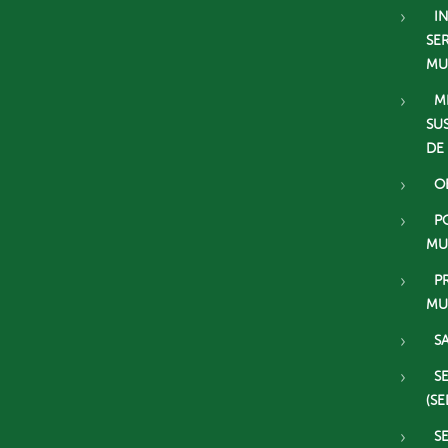
I
SE
MU
M
SU
DE
O
P
MU
P
MU
S
S
(SE
S