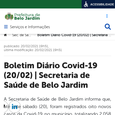
ACESSIBILIDADE
Acesso ráp
Busca
Serviços e Informações
Abrir menu principal de navegação
Você está aqui:
Sec. de Saúde
Boletim Diário Covid-19 (20/02) | Secretaria de Saúde de Belo Jardim
>
>
publicado: 20/02/2021 19h51,
última modificação: 20/02/2021 19h51
Boletim Diário Covid-19
(20/02) | Secretaria de
Saúde de Belo Jardim
A Secretaria de Saúde de Belo Jardim informa que,
até este sábado (20), foram registrados oito novos
cebook
Twitter
Linkedin
casos da Covid-19 no município, totalizando 2.058