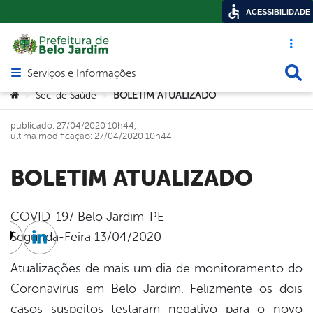
ACESSIBILIDADE
Acesso ráp
Busca
Serviços e Informações
Abrir menu principal de navegação
Você está aqui:
Sec. de Saúde
BOLETIM ATUALIZADO
>
>
publicado: 27/04/2020 10h44,
última modificação: 27/04/2020 10h44
BOLETIM ATUALIZADO
COVID-19/ Belo Jardim-PE
Segunda-Feira 13/04/2020
cebook
Twitter
Linkedin
Atualizações de mais um dia de monitoramento do
Coronavírus em Belo Jardim. Felizmente os dois
casos suspeitos testaram negativo para o novo