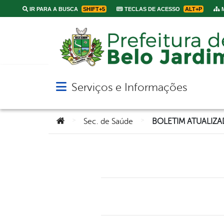
IR PARA A BUSCA
SHIFT+5
TECLAS DE ACESSO
ALT+P
M
Serviços e Informações
Abrir menu principal de navegação
Você está aqui:
>
>
Sec. de Saúde
BOLETIM ATUALIZ