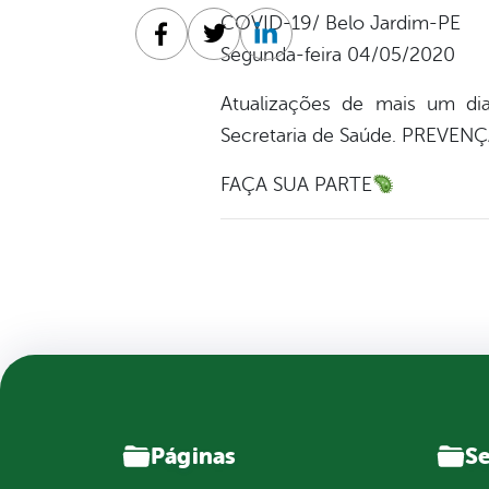
COVID-19/ Belo Jardim-PE
Facebook
Twitter
Linkedin
Segunda-feira 04/05/2020
Atualizações de mais um di
Secretaria de Saúde. PREV
FAÇA SUA PARTE
Páginas
Se