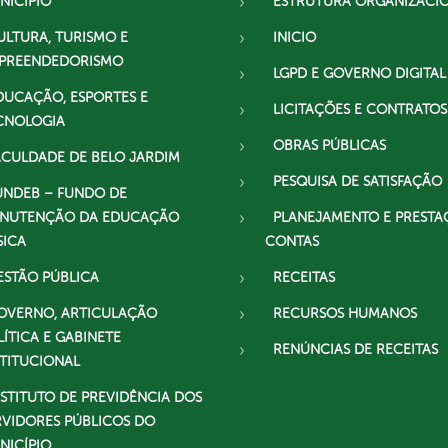
NICÍPIO
ESTRUTURA ORGANIZACI
ULTURA, TURISMO E
INICIO
PREENDEDORISMO
LGPD E GOVERNO DIGITAL
DUCAÇÃO, ESPORTES E
LICITAÇÕES E CONTRATOS
CNOLOGIA
OBRAS PÚBLICAS
ACULDADE DE BELO JARDIM
PESQUISA DE SATISFAÇÃO
UNDEB – FUNDO DE
NUTENÇÃO DA EDUCAÇÃO
PLANEJAMENTO E PRESTA
SICA
CONTAS
ESTÃO PÚBLICA
RECEITAS
OVERNO, ARTICULAÇÃO
RECURSOS HUMANOS
LÍTICA E GABINETE
RENÚNCIAS DE RECEITAS
STITUCIONAL
NSTITUTO DE PREVIDÊNCIA DOS
RVIDORES PÚBLICOS DO
NICÍPIO