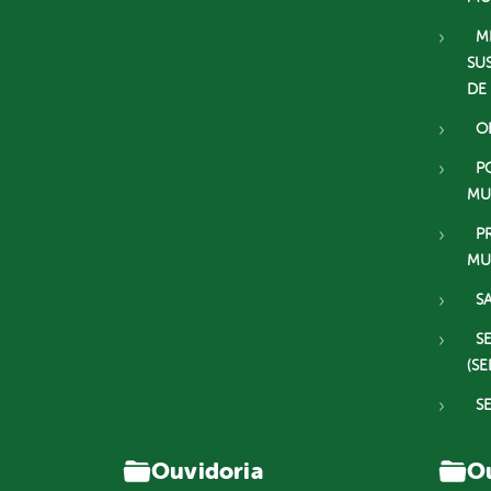
M
SU
DE
O
P
MU
P
MU
S
S
(SE
S
Ouvidoria
Ou