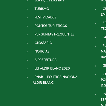
SERVIÇOS DIGITAIS
MU
TURISMO
C
EM
FESTIVIDADES
E
PONTOS TURISTÍCOS
TE
PERGUNTAS FREQUENTES
F
GLOSSÁRIO
F
NOTÍCIAS
MA
BÁ
A PREFEITURA
G
LEI ALDIR BLANC 2020
G
PNAB – POLÍTICA NACIONAL
PO
ALDIR BLANC
IN
I
SE
MU