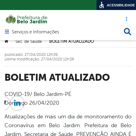
ACESSIBILIDADE
Acesso ráp
Busca
Serviços e Informações
Abrir menu principal de navegação
Você está aqui:
Sec. de Saúde
BOLETIM ATUALIZADO
>
>
publicado: 27/04/2020 12h39,
última modificação: 27/04/2020 12h39
BOLETIM ATUALIZADO
COVID-19/ Belo Jardim-PÉ
Domingo 26/04/2020
cebook
Twitter
Linkedin
Atualizações de mais um dia de monitoramento do
Coronavírus em Belo Jardim. Prefeitura de Belo
Jardim, Secretaria de Saúde. PREVENÇÃO AINDA É