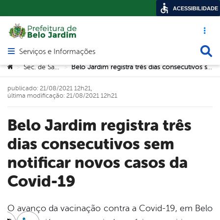
ACESSIBILIDADE
Acesso ráp
Busca
Serviços e Informações
Abrir menu principal de navegação
Você está aqui:
Sec. de Saúde
Belo Jardim registra três dias consecutivos sem notificar novos casos da Covid-19
>
>
publicado: 21/08/2021 12h21,
última modificação: 21/08/2021 12h21
Belo Jardim registra três
dias consecutivos sem
notificar novos casos da
Covid-19
O avanço da vacinação contra a Covid-19, em Belo