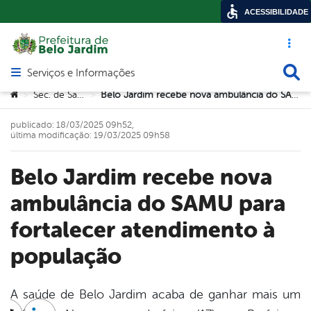
ACESSIBILIDADE
Acesso ráp
Busca
Serviços e Informações
Abrir menu principal de navegação
Você está aqui:
Sec. de Saúde
Belo Jardim recebe nova ambulância do SAMU para fortalecer atendimento à população
>
>
publicado: 18/03/2025 09h52,
última modificação: 19/03/2025 09h58
Belo Jardim recebe nova
ambulância do SAMU para
fortalecer atendimento à
população
A saúde de Belo Jardim acaba de ganhar mais um